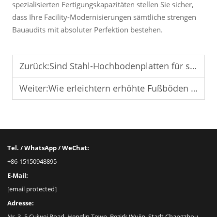
spezialisierten Fertigungskapazitäten stellen Sie sicher,
dass Ihre Facility-Modernisierungen sämtliche strengen
Bauaudits mit absoluter Perfektion bestehen.
Zurück:
Sind Stahl-Hochbodenplatten für stark frequentierte Bereiche geeignet?
Weiter:
Wie erleichtern erhöhte Fußböden Umzüge und Veränderungen im Büro?
Tel. / WhatsApp / WeChat:
+86-15150948895
E-Mail:
[email protected]
Adresse:
Nr. 3–5 Cuiwei Road, Henglin Town, Bezirk Wujin, Stadt Changzhou,