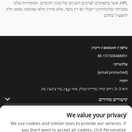
HPL, אשר מתאימים לצרכים השונים של מגוון תחומים. המומחיות שלנו
מבטיחה שלקוחותינו יקבלו לא רק מוצר, אלא פתרון מלא שמתמזג באופן חלק
לתפעול שלהם
טלפון / וואטסאפ / ווייבח:
+86-15150948895
אֶלֶקטרוֹנִי:
[email protected]
הוסף:
דואו 3–5, רחוב קוויוי, עיריית הנגלין, אזור וوجין, עיר צ'נגצ'ו, סין.
קישורים מהירים
מוצרים
We value your privacy
We use cookies and similar tools to provide our services. If
you don't want to accept all cookies, click Personalize