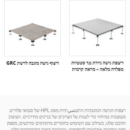
ריצפת גישה ניידת נגד סטטיות
ריצוף גישה מוגבה לרשת GRC
מפלדה מלאה – מראה קרמית
רצפות הגישה המוגבהות התעشيתיות מסוג HPL של סנמאי פלורינג
מעוצבות במיוחד כדי לענות על הצרכים של בניינים מודרניים. העיצוב
החכם שלנו, בשילוב עם השימוש בחומרים מתקדמים ומרגשים, מספק
חוזק וגמישות אסתטית לרצפותינו. טכניקות היצור המתקדמות שלנו