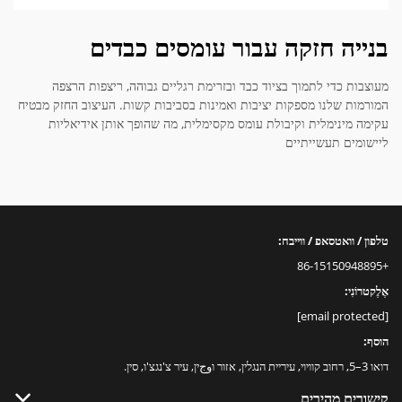
בנייה חזקה עבור עומסים כבדים
מעוצבות כדי לתמוך בציוד כבד ובזרימת רגליים גבוהה, ריצפות הרצפה
המורמות שלנו מספקות יציבות ואמינות בסביבות קשות. העיצוב החזק מבטיח
עקימה מינימלית וקיבולת עומס מקסימלית, מה שהופך אותן אידיאליות
ליישומים תעשייתיים
טלפון / וואטסאפ / ווייבח:
+86-15150948895
אֶלֶקטרוֹנִי:
[email protected]
הוסף:
דואו 3–5, רחוב קוויוי, עיריית הנגלין, אזור וوجין, עיר צ'נגצ'ו, סין.
קישורים מהירים