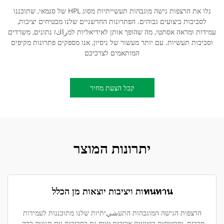
גלו את הרצפות גישה מוגבהות תעשייתיות מסוג HPL של סנמאי, שתוכננו
לסביבות ביצועים גבוהים. הפתרונות החדשניים שלנו מבטיחים יציבות,
עמידות ומראה אסתטי, מה שהופך אותן לאידיאליות למراكז נתונים, משרדים
וסביבות תעשיות. עם יותר מעשור של ניסיון, אנו מספקים פתרונות מקיפים
המותאמים לצרכיכם
קבל הצעת מחיר
יתרונות המוצר
ทนทานות ויציבות יוצאות מן הכלל
הרצפות הגישה המוגבהות התעشيיתיות שלנו מתוכננות לעמידות
מרבית, ומבטיחות ביצועים ארוכים טווח גם בסביבות עם תנועה רבה.