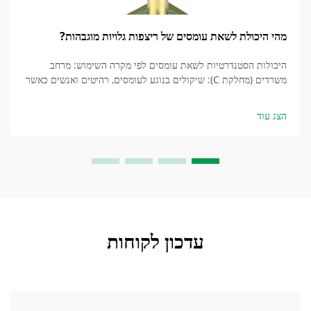
מהי היכולת לשאת עומסים של ריצפות גלויות מוגבהות?
היכולות הסטנדרטיות לשאת עומסים לפי מקרה השימוש: מרחב
משרדים (מחלקת C): שיקולים בנוגע לעומסים, רהיטים ואנשים כאשר
מדובר בריצפות גישה מחלקת C, המאושרות לפי התקן EN 12825,
עומס תמיכה של 4.5 קילו-ניוטון למטר רבוע (בערך 450 ק״ג למטר
הצג עוד
רבוע) הוא ...
עדכון לקוחות