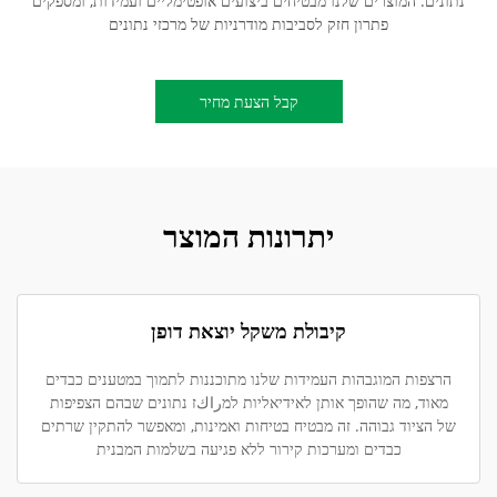
נתונים. המוצרים שלנו מבטיחים ביצועים אופטימליים ועמידות, ומספקים
פתרון חזק לסביבות מודרניות של מרכזי נתונים
קבל הצעת מחיר
יתרונות המוצר
קיבולת משקל יוצאת דופן
הרצפות המוגבהות העמידות שלנו מתוכננות לתמוך במטענים כבדים
מאוד, מה שהופך אותן לאידיאליות למراكז נתונים שבהם הצפיפות
של הציוד גבוהה. זה מבטיח בטיחות ואמינות, ומאפשר להתקין שרתים
כבדים ומערכות קירור ללא פגיעה בשלמות המבנית