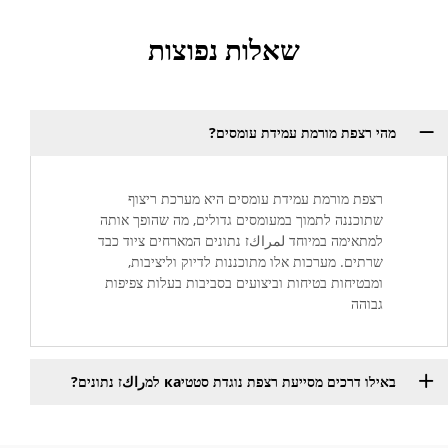
שאלות נפוצות
מהי רצפת מורמת עמידת עומסים?
רצפת מורמת עמידת עומסים היא מערכת ריצוף
שתוכננה לתמוך במעומסים גדולים, מה שהופך אותה
למתאימה במיוחד لمراكז נתונים המארחים ציוד כבד
שרתים. מערכות אלו מתוכננות לדיוק וליציבות,
ומבטיחות בטיחות וביצועים בסביבות בעלות צפיפות
גבוהה
באילו דרכים מסייעת רצפת נוגדת סטטיка למراكז נתונים?