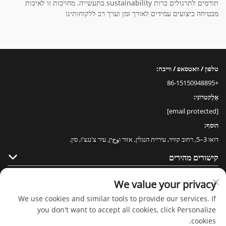
תורמים לתרגולים ברות sustainability בתעשייה. מחויבות זו לאיכות
מבטיחה ביצועים עמידים לאורך זמן וערך רב ללקוחותינו
טלפון / וואטסאפ / ווייבח:
+86-15150948895
אֶלֶקטרוֹנִי:
[email protected]
הוסף:
דואו 3–5, רחוב קוויוי, עיריית הנגלין, אזור וوجין, עיר צ'נגצ'ו, סין.
קישורים מהירים
מוצרים
We value your privacy
We use cookies and similar tools to provide our services. If
you don't want to accept all cookies, click Personalize
cookies.