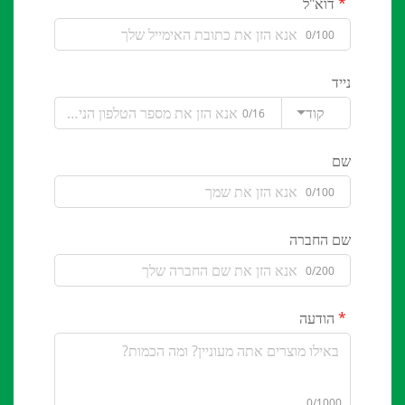
דוא"ל
0/100
נייד
קוד
0/16
שם
0/100
שם החברה
0/200
הודעה
0/1000