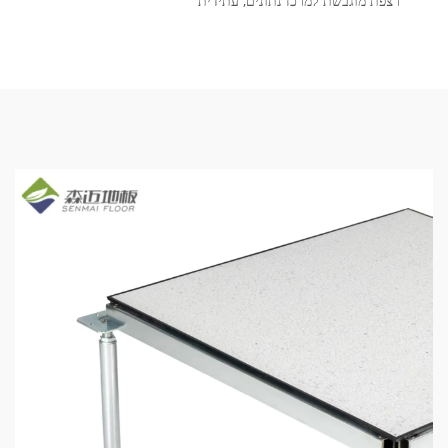
רצפת מוגבשת למרכז נתונים, עתידית