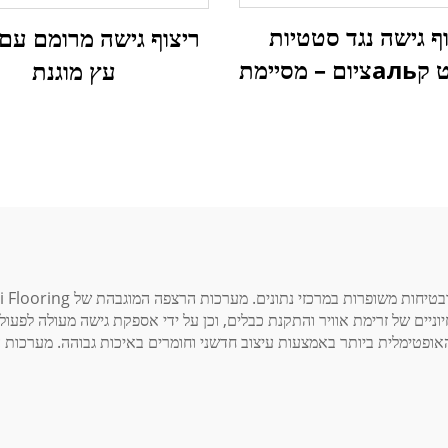
ף גישה נגד סטטיות
ריצוף גישה מרומם עם 
מסולפט קальציום – מסיימת
עץ מוגנת
קרמית
וניים של זרימת אוויר והתקנת כבלים, וכן על ידי אספקת גישה מעולה לפ
זי הנתונים האופטימלית ביותר באמצעות עיצוב חדשני וחומרים באיכות גבוהה. מער