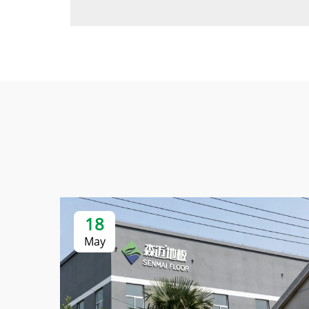
18
May