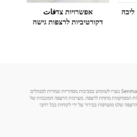
אפשרויות צדفات
ליבה
דקורטיביות לרצפות גישה
מוגבהת
בחירת ריצפה מתאימה היא קריטית להשגת יעילות תפעולית ובטיחות משופרות במרכזי נתונים. מערכות הרצפה המוגבהת של Senmai Flooring נוצרו לשימוש בסביבות מסחריות ועוזרות למנהלים
עולות הממוקמות מתחת לרצפה. מערכות הרצפה המוגבהת של
כות הרצפה שלנו מועדפות בבירור על ידי לקוחות בכל רחבי