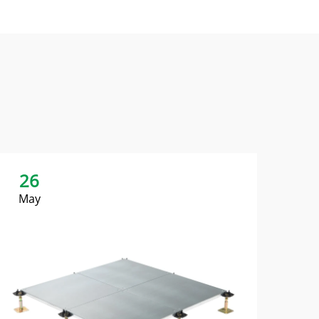
26
2
May
Ma