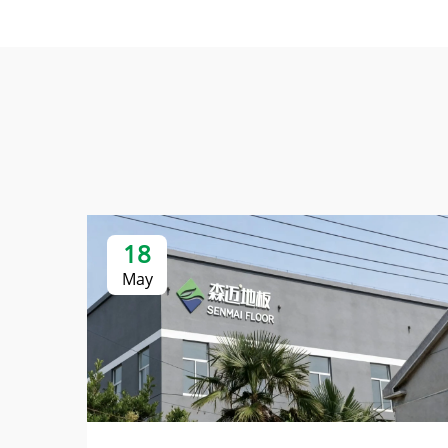
18
May