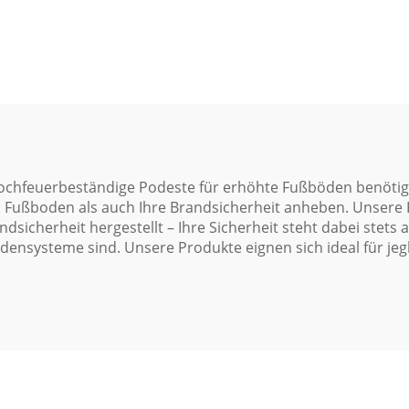
gangsboden mit
Bodenkonstruk
Holzkern
chfeuerbeständige Podeste für erhöhte Fußböden benötigt.
n Fußboden als auch Ihre Brandsicherheit anheben. Unsere
sicherheit hergestellt – Ihre Sicherheit steht dabei stets a
odensysteme sind. Unsere Produkte eignen sich ideal für j