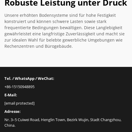
Robuste Leistung unter Druck
Unsere erhöhten Bodensysteme sind für hohe Festigkeit
konstruiert und können schwere Lasten sowie stark
frequentierte Bedingungen bewältigen. Diese Langlebigkeit
gewährleistet eine langfristige Zuverlässigkeit und macht sie
zur idealen Wahl für belebte gewerbliche Umgebungen wie
Rechenzentren und Bürogebäude.
Tel. / WhatsApp / WeChat:
+86-15150948895
E-Mail:
[email protected]
Adresse:
Nr. 3–5 Cuiwei Road, Henglin Town, Bezirk Wujin, Stadt Changzhou,
China.