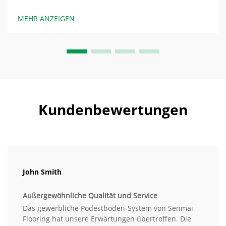
absorbierendes Feuerwiderstandssystem. Podestböden
mit Gipskern bestehen aus chemischen Verbindungen
MEHR ANZEIGEN
mit einem hydratisierten Gipskern, der Wasser bei
etwa...
Kundenbewertungen
John Smith
Außergewöhnliche Qualität und Service
Das gewerbliche Podestboden-System von Senmai
Flooring hat unsere Erwartungen übertroffen. Die