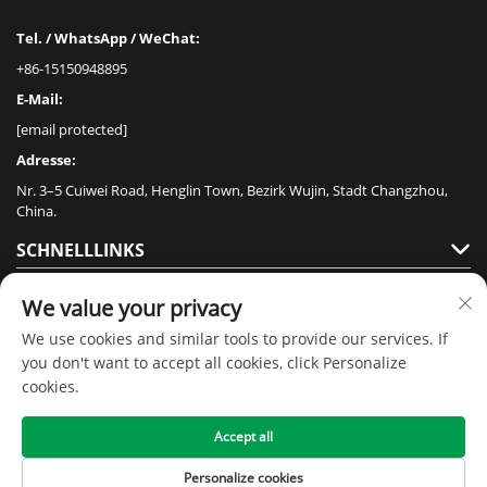
Tel. / WhatsApp / WeChat:
+86-15150948895
E-Mail:
[email protected]
Adresse:
Nr. 3–5 Cuiwei Road, Henglin Town, Bezirk Wujin, Stadt Changzhou,
China.
SCHNELLLINKS
PRODUKTE
We value your privacy
We use cookies and similar tools to provide our services. If
you don't want to accept all cookies, click Personalize
cookies.
Accept all
Urheberrecht © 2020 durch Jiangsu Senmai Floor Technology Co., Ltd. -
Datenschutzrichtlinie
Personalize cookies