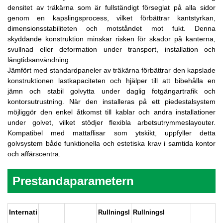
densitet av träkärna som är fullständigt förseglat på alla sidor
genom en kapslingsprocess, vilket förbättrar kantstyrkan,
dimensionsstabiliteten och motståndet mot fukt. Denna
skyddande konstruktion minskar risken för skador på kanterna,
svullnad eller deformation under transport, installation och
långtidsanvändning.
Jämfört med standardpaneler av träkärna förbättrar den kapslade
konstruktionen lastkapaciteten och hjälper till att bibehålla en
jämn och stabil golvytta under daglig fotgängartrafik och
kontorsutrustning. När den installeras på ett piedestalsystem
möjliggör den enkel åtkomst till kablar och andra installationer
under golvet, vilket stödjer flexibla arbetsutrymmeslayouter.
Kompatibel med mattaflisar som ytskikt, uppfyller detta
golvsystem både funktionella och estetiska krav i samtida kontor
och affärscentra.
Prestandaparametern
Internati
Rullningsl
Rullningsl