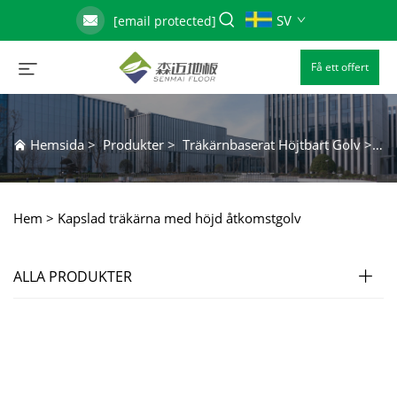
SV
[email protected]
Få ett offert
Hemsida
>
Produkter
>
Träkärnbaserat Höjtbart Golv
>
Ka
Hem >
Kapslad träkärna med höjd åtkomstgolv
ALLA PRODUKTER