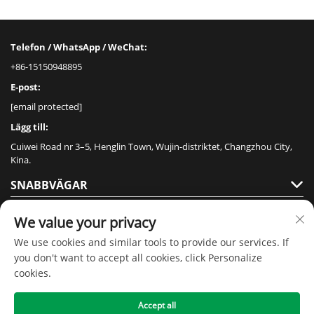
Telefon / WhatsApp / WeChat:
+86-15150948895
E-post:
[email protected]
Lägg till:
Cuiwei Road nr 3–5, Henglin Town, Wujin-distriktet, Changzhou City,
Kina.
SNABBVÄGAR
PRODUKTER
We value your privacy
We use cookies and similar tools to provide our services. If
you don't want to accept all cookies, click Personalize
cookies.
Accept all
Upphovsrätt © 2020 av Jiangsu Senmai Floor Technology Co., Ltd -