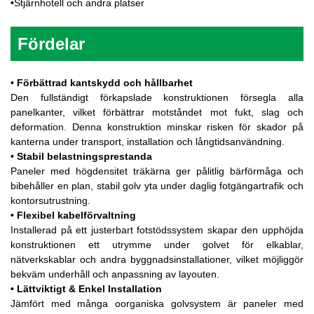
•
Stjärnhotell och andra platser
Fördelar
•
Förbättrad kantskydd och hållbarhet
Den fullständigt förkapslade konstruktionen försegla alla
panelkanter, vilket förbättrar motståndet mot fukt, slag och
deformation. Denna konstruktion minskar risken för skador på
kanterna under transport, installation och långtidsanvändning.
•
Stabil belastningsprestanda
Paneler med högdensitet träkärna ger pålitlig bärförmåga och
bibehåller en plan, stabil golv yta under daglig fotgängartrafik och
kontorsutrustning.
•
Flexibel kabelförvaltning
Installerad på ett justerbart fotstödssystem skapar den upphöjda
konstruktionen ett utrymme under golvet för elkablar,
nätverkskablar och andra byggnadsinstallationer, vilket möjliggör
bekväm underhåll och anpassning av layouten.
•
Lättviktigt & Enkel Installation
Jämfört med många oorganiska golvsystem är paneler med