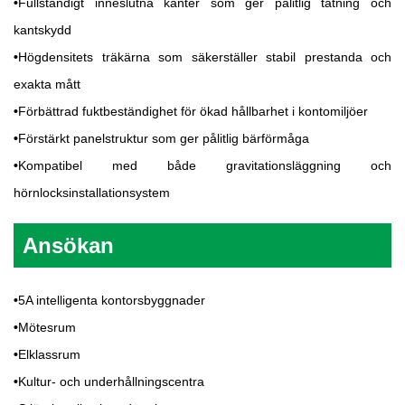
•
Fullständigt inneslutna kanter som ger pålitlig tätning och
kantskydd
•
Högdensitets träkärna som säkerställer stabil prestanda och
exakta mått
•
Förbättrad fuktbeständighet för ökad hållbarhet i kontomiljöer
•
Förstärkt panelstruktur som ger pålitlig bärförmåga
•
Kompatibel med både gravitationsläggning och
hörnlocksinstallationsystem
Ansökan
•
5A intelligenta kontorsbyggnader
•
Mötesrum
•
Elklassrum
•
Kultur- och underhållningscentra