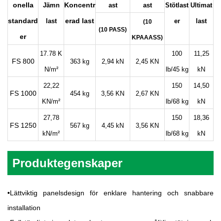
onella
Koncentr
Jämn
ast
ast
Stötlast
Ultimat
standard
erad last
last
er
last
(10
(10 PASS)
er
KPAAASS)
17.78
K
100
11,25
FS 800
363 kg
2,94 kN
2,45 KN
N/m²
lb/45 kg
kN
22,22
150
14,50
FS 1000
454 kg
3,56 KN
2,67 KN
KN/m²
lb/68 kg
kN
27,78
150
18,36
FS 1250
567 kg
4,45 kN
3,56 KN
kN/m²
lb/68 kg
kN
Produktegenskaper
•
Lättviktig panelsdesign för enklare hantering och snabbare
installation