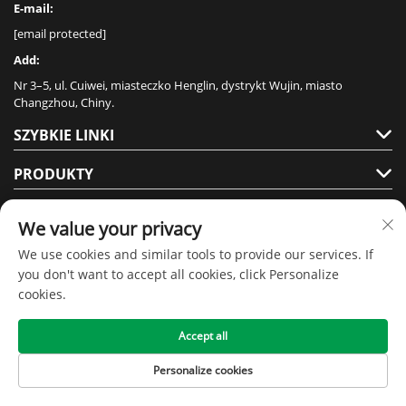
E-mail:
[email protected]
Add:
Nr 3–5, ul. Cuiwei, miasteczko Henglin, dystrykt Wujin, miasto
Changzhou, Chiny.
SZYBKIE LINKI
PRODUKTY
We value your privacy
We use cookies and similar tools to provide our services. If
you don't want to accept all cookies, click Personalize
cookies.
Prawa autorskie © 2020 Jiangsu Senmai Floor Technology Co., Ltd -
Polityka prywatności
Accept all
Personalize cookies
Strona Główna
Produkty
Skontaktuj się z
GÓRA
nami