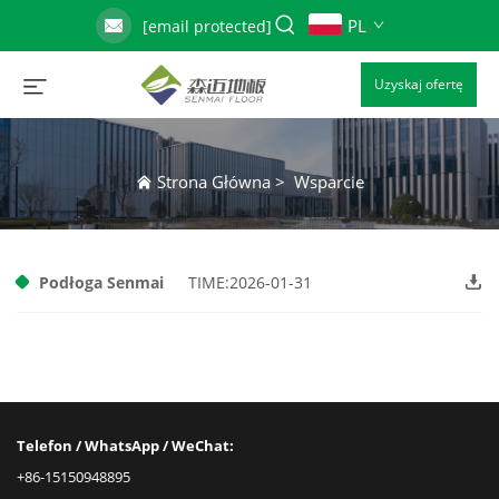
PL
[email protected]
Uzyskaj ofertę
Strona Główna
>
Wsparcie
Podłoga Senmai
TIME:2026-01-31
Telefon / WhatsApp / WeChat:
+86-15150948895