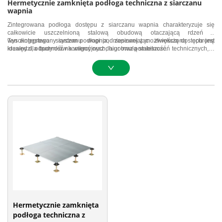
Hermetycznie zamknięta podłoga techniczna z siarczanu
wapnia
Zintegrowana podłoga dostępu z siarczanu wapnia charakteryzuje się
całkowicie uszczelnioną stalową obudową otaczającą rdzeń z
wysokogęstego siarczanu wapnia, zapewniając zwiększoną ochronę
Ten zintegrowany system podłogi podniesionej z możliwością dostępu jest
krawędzi, odporność na wilgoć oraz długotrwałą stabilność.
idealny dla budynków komercyjnych, biur oraz pomieszczeń technicznych, w
których kluczowe znaczenie mają trwałość i dokładność wymiarowa. Stalowa
obudowa poprawia rozkład obciążeń oraz minimalizuje uszkodzenia
podczas montażu i konserwacji, gwarantując spójną wydajność przez cały
okres eksploatacji systemu podłogowego.
Hermetycznie zamknięta
podłoga techniczna z