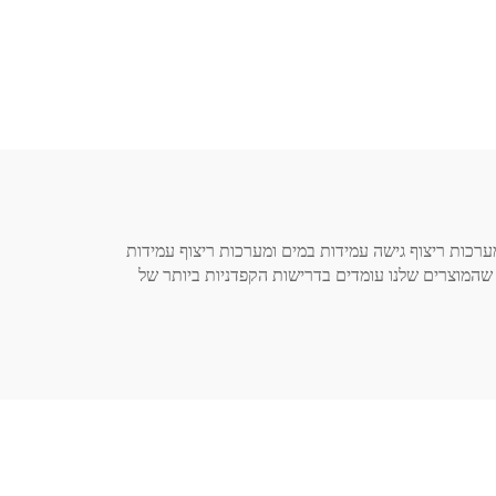
 חיוני בבנייה של ימינו, במיוחד באזורים שבהם בקרת לחות היא קריטית. בחברת Senmai Flooring פיתחנו מערכות ריצוף גישה עמידות במים ומערכות ריצוף עמידות
 שהמוצרים שלנו עומדים בדרישות הקפדניות ביותר של