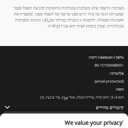
מערכות הרצפה שלנו משלבות טכנולוגיה מתקדמת למניעת חשמל סטטי
שמעניקה הגנה על ציוד רגיש מפני פריצה של חשמל סטטי, ומשפרת את
האמינות הפעולה. חדשנות זו מועילה במיוחד במراكז נתונים ובסביבות
טכנולוגיות, שבהן ביטחון הציוד הוא עניין 우선ית.
טלפון / וואטסאפ / ווייבח:
+86-15150948895
אֶלֶקטרוֹנִי:
[email protected]
הוסף:
דואו 3–5, רחוב קוויוי, עיריית הנגלין, אזור וوجין, עיר צ'נגצ'ו, סין.
קישורים מהירים
מוצרים
We value your privacy