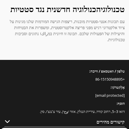
טכנולוגיהכנולוגיה חדשנית נגד סטטיות
עם תכונות אנטי-סטטיות מובנות, ריצפות הגישה המורמות שלנו מגינות על
ציוד אלקטרוני רגיש מפני פריצה אלקטרוסטטית, ומשפרות את הבטיחות
והיעילות של הפעולות שלכם. תכונה זו חיונית במراكז נתונים וסביבות
טכנולוגיות.
טלפון / וואטסאפ / ווייבח:
+86-15150948895
אֶלֶקטרוֹנִי:
[email protected]
הוסף:
דואו 3–5, רחוב קוויוי, עיריית הנגלין, אזור וوجין, עיר צ'נגצ'ו, סין.
קישורים מהירים