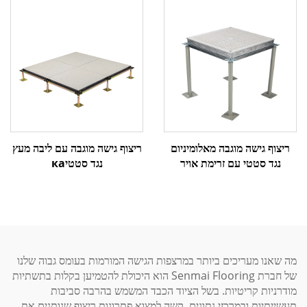
ריצוף גישה מוגבה מאלומיניום
ריצוף גישה מוגבה עם ליבה מעץ
נגד סטטי עם זרימת אויר
נגד סטטיка
מה שאנו מעריכים ביותר במרצפות הגישה המורמות בעומס גבוה שלנו
של חברת Senmai Flooring הוא היכולת להטמיען בקלות בתשתיות
מודרניות קריטיות. בשל הציוד הכבד המשמש בהרבה סביבות
תעשייתיות ובמרכזי נתונים, קשה למצוא פתרונות ריצוף שנותנים את