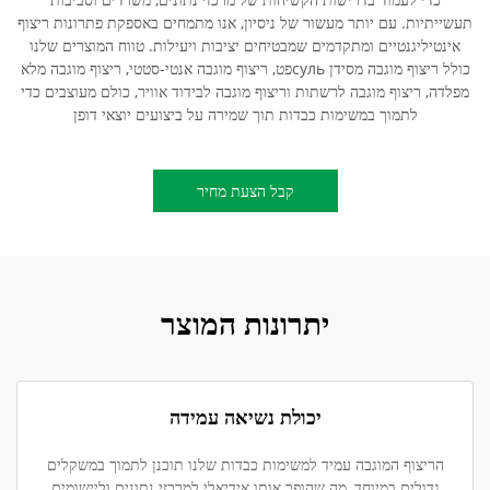
תעשייתיות. עם יותר מעשור של ניסיון, אנו מתמחים באספקת פתרונות ריצוף
אינטיליגנטיים ומתקדמים שמבטיחים יציבות ויעילות. טווח המוצרים שלנו
כולל ריצוף מוגבה מסידן сульפט, ריצוף מוגבה אנטי-סטטי, ריצוף מוגבה מלא
מפלדה, ריצוף מוגבה לרשתות וריצוף מוגבה לבידוד אוויר, כולם מעוצבים כדי
לתמוך במשימות כבדות תוך שמירה על ביצועים יוצאי דופן
קבל הצעת מחיר
יתרונות המוצר
יכולת נשיאה עמידה
הריצוף המוגבה עמיד למשימות כבדות שלנו תוכנן לתמוך במשקלים
גדולים במיוחד, מה שהופך אותו אידיאלי למרכזי נתונים וליישומים