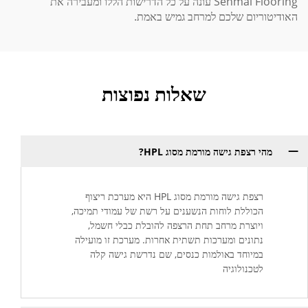
Senmai Flooring עונה על כל הדרישות הללו ומעבירה את
האודיטוריום שלכם למרחב גמיש באמת.
שאלות נפוצות
מהי רצפת גישה מורמת מסוג HPL?
רצפת גישה מורמת מסוג HPL היא מערכת ריצוף
הכוללת לוחות הנשענים על רשת של עמודי תמיכה,
ויוצרת מרחב תחת הרצפה להובלת כבלי חשמל,
נתונים ומערכות תשתית אחרות. מערכת זו מועילה
במיוחד באולמות כנסים, שם נדרשת גישה קלה
לטכנולוגיה