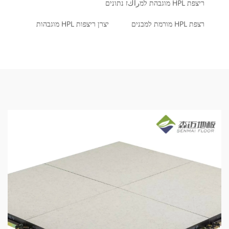
ריצפת HPL מוגבהת למراكז נתונים
רצפת HPL מורמת למבנים
יצרן ריצפות HPL מוגבהות