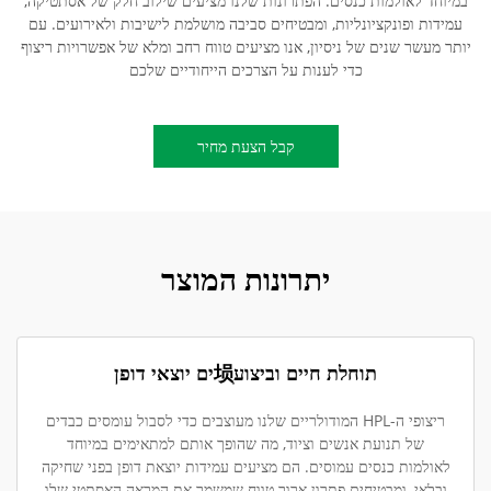
במיוחד לאולמות כנסים. הפתרונות שלנו מציעים שילוב חלק של אסתטיקה,
עמידות ופונקציונליות, ומבטיחים סביבה מושלמת לישיבות ולאירועים. עם
יותר מעשר שנים של ניסיון, אנו מציעים טווח רחב ומלא של אפשרויות ריצוף
כדי לענות על הצרכים הייחודיים שלכם
קבל הצעת מחיר
יתרונות המוצר
תוחלת חיים וביצוע埙ִים יוצאי דופן
ריצופי ה-HPL המודולריים שלנו מעוצבים כדי לסבול עומסים כבדים
של תנועת אנשים וציוד, מה שהופך אותם למתאימים במיוחד
לאולמות כנסים עמוסים. הם מציעים עמידות יוצאת דופן בפני שחיקה
ובלאי, ומבטיחים פתרון ארוך טווח שמשמר את המראה האסתטי שלו