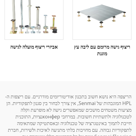
אביזרי ריצוף מועלה לגישה
ריצוף גישה מרומם עם ליבה עץ
מוגנת
הריצפה היא נושא חשוב בתכנון אודיטוריומים מודרניים. עם ריצפות ה-
HPL המוגבהות של Senmai, אין צורך לבחור בין סגנון לתפקודיות. הן
מציעות משטחים מושכים שמאפשרים גישה לא מופרעת וקלה
לטכנולוגיה ולתשתיות חשובות. במרחבי конферנציות, התוכנית
חייבת לתמוך באינטגרציה של טכנולוגיה ובאסתטיקה שמתאימה
לתפקודיות גבוהה. עם מחויבות בלתי מתניעה לאיכות ולשירות, חברת