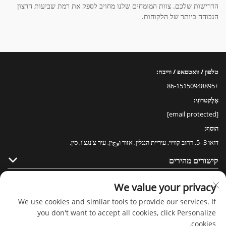
הדרישות שלכם. צוות המומחים שלנו מחויב לספק את רמת שביעות הרצון
הגבוהה ביותר של הלקוחות.
טלפון / וואטסאפ / ווייבח:
+86-15150948895
אֶלֶקטרוֹנִי:
[email protected]
הוסף:
דואו 3–5, רחוב קוויוי, עיריית הנגלין, אזור וوجין, עיר צ'נגצ'ו, סין.
קישורים מהירים
מוצרים
We value your privacy
We use cookies and similar tools to provide our services. If
you don't want to accept all cookies, click Personalize
cookies.