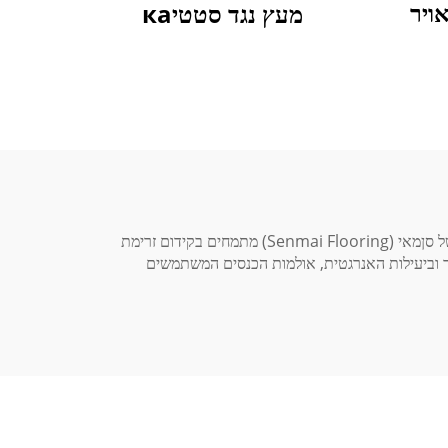
ויר
מעץ נגד סטטיка
בימינו, זרימת אוויר מעולה שמעודדת תקשורת בריאה במהלך הרצאות היא קריטית באולמות כנסים מודרניים. פתרונות הרצפה המורמת של סןמאי (Senmai Flooring) מתמחים בקידום זרימת
ב יותר. עם שיפורים נוספים באיכות האוויר וביעילות האנרגטית, אולמות הכנסים המשתמשים