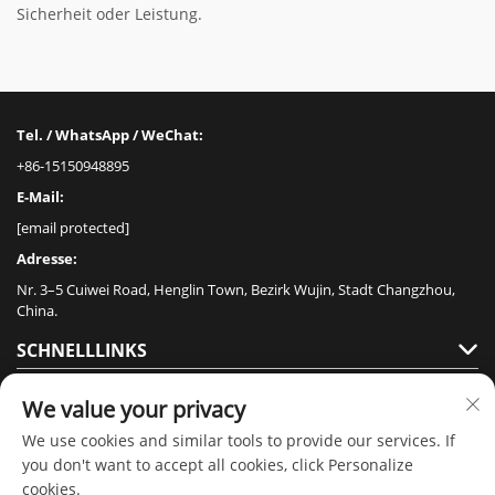
Sicherheit oder Leistung.
Tel. / WhatsApp / WeChat:
+86-15150948895
E-Mail:
[email protected]
Adresse:
Nr. 3–5 Cuiwei Road, Henglin Town, Bezirk Wujin, Stadt Changzhou,
China.
SCHNELLLINKS
PRODUKTE
We value your privacy
We use cookies and similar tools to provide our services. If
you don't want to accept all cookies, click Personalize
cookies.