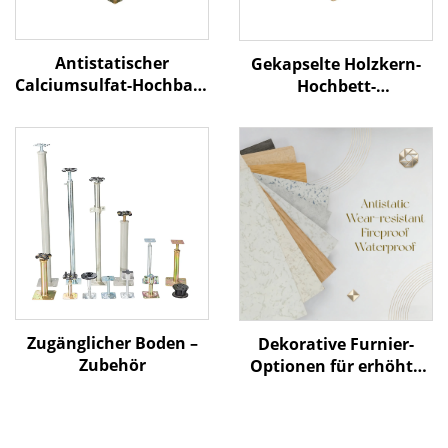
Antistatischer
Gekapselte Holzkern-
Calciumsulfat-Hochbau-
Hochbett-
Bodenbelag – Keramik-
Bodenkonstruktion
Oberfläche
Zugänglicher Boden –
Dekorative Furnier-
Zubehör
Optionen für erhöhte
Zugangsböden