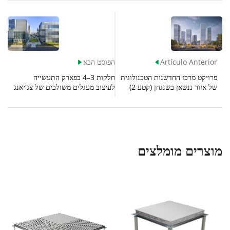
Artículo Anterior
הפוסט הבא


פרויקט מרכז החדשנות הטכנולוגית
חלקות 3–4 בפארק התעשייה
של אזור ננשאן בשנגחן (קטע 2)
לעיצוב מעגלים משולבים של צג'יאנג
שג'יהי בשנגחאי (קבוצת הבנייה של
שنغחאי)
מוצרים מומלצים