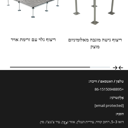
ריצוף גלוי עם זרימת אויר
ריצוף גישה מוגבה מאלומיניום
מוצק
טלפון / וואטסאפ / ווייבח:
+86-15150948895
אֶלֶקטרוֹנִי:
[email protected]
הוסף:
דואו 3–5, רחוב קוויוי, עיריית הנגלין, אזור וوجין, עיר צ'נגצ'ו, סין.