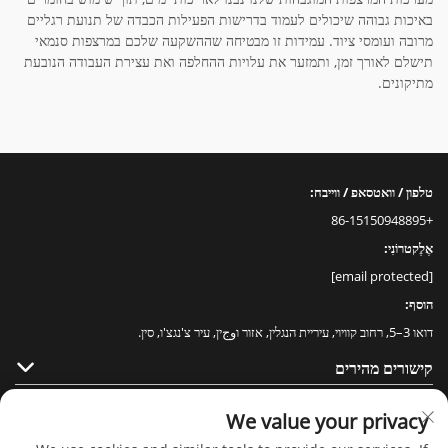
באיכות גבוהה שיכולים לעמוד בדרישות הפעילות הכבדה של תנועת רגליים
מרובה ועומסי ציוד. עמידות זו מבטיחה שההשקעה שלכם במרצפות סנמאי
תישלם לאורך זמן, ותמזער את עלויות ההחלפה ואת עצירת העבודה הנובעת
מתיקונים.
טלפון / וואטסאפ / ווייבח:
+86-15150948895
אֶלֶקטרוֹנִי:
[email protected]
הוסף:
דואו 3–5, רחוב קוויוי, עיריית הנגלין, אזור וوجין, עיר צ'נגצ'ו, סין.
קישורים מהירים
מוצרים
We value your privacy