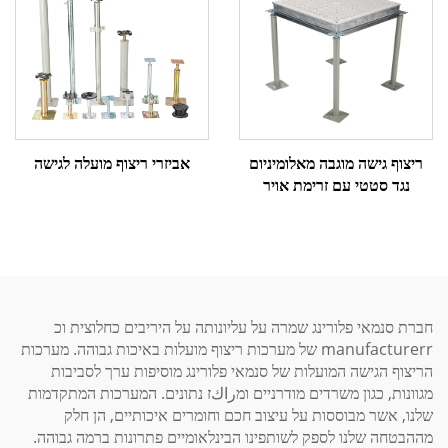
ריצוף גישה מוגבה מאלומיניום
אביזרי ריצוף מועלה לגישה
נגד סטטי עם זרימת אויר
חברת סנמאי פלורינג שמרה על עליונותה על היריבים כחלוצית וכ
manufacturerr של מערכות ריצוף מועלות באיכות גבוהה. מערכות
הריצוף הגישה המועלות של סנמאי פלורינג מוסיפות ערך לסביבות
מגוונות, כגון משרדים מודרניים ומراكז נתונים. המערכות המתקדמות
שלנו, אשר מבוססות על עיצוב חכם וחומרים איכותיים, הן חלק
מההבטחה שלנו לספק לשותפינו הבינלאומיים פתרונות ברמה גבוהה.