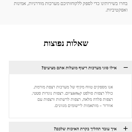
בחרו בשירותינו כדי לספק ללקוחותיכם מערכות מודרניות, אמינות
ואפקטיביות.
שאלות נפוצות
אילו סוגי מערכות ריצוף מועלות אתם מציעים?
אנו מספקים טווח מקיף של מערכות רצפת מורמת,
כולל רצפות סולפט קальציום, רצפות נוגדות סטטי,
רצפות פלדה מלאה, רצפות לרשתות ורצפות עם
אוורור – מותאמות ליישומים מגוונים.
איך עובד תהליך בקרת האיכות שלכם?