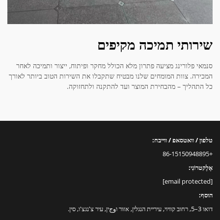
שירותי תמיכה מקיפים
סנמאי פלורינג מציעה פתרון מלא הכולל מחקר ופיתוח, ייצור ותמיכה לאחר
המכירה. צוות המומחים שלנו מבטיח שתקבלו את השירות הטוב ביותר לאורך
כל התהליך – מהבחירת המוצר ועד להתקנה ולתחזוקה.
טלפון / וואטסאפ / ווייבח:
+86-15150948895
אֶלֶקטרוֹנִי:
[email protected]
הוסף:
דואו 3–5, רחוב קוויוי, עיריית הנגלין, אזור וوجין, עיר צ'נגצ'ו, סין.