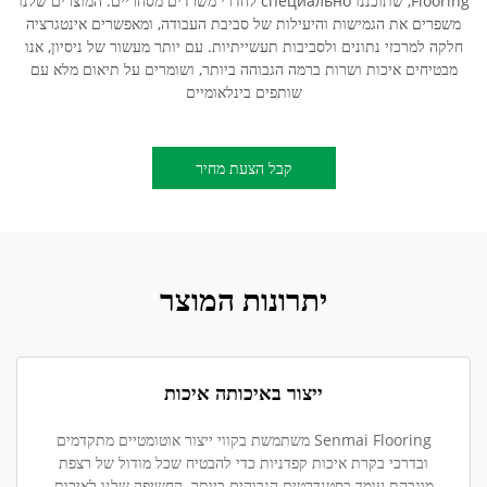
Flooring, שתוכננו специально לחדרי משרדים מסחריים. המוצרים שלנו
משפרים את הגמישות והיעילות של סביבת העבודה, ומאפשרים אינטגרציה
חלקה למרכזי נתונים ולסביבות תעשייתיות. עם יותר מעשור של ניסיון, אנו
מבטיחים איכות ושרות ברמה הגבוהה ביותר, ושומרים על תיאום מלא עם
שותפים בינלאומיים
קבל הצעת מחיר
יתרונות המוצר
ייצור באיכותה איכות
Senmai Flooring משתמשת בקווי ייצור אוטומטיים מתקדמים
ובדרכי בקרת איכות קפדניות כדי להבטיח שכל מודול של רצפת
מוגבהת עומד בסטנדרטים הגבוהים ביותר. החשיפה שלנו לאיכות