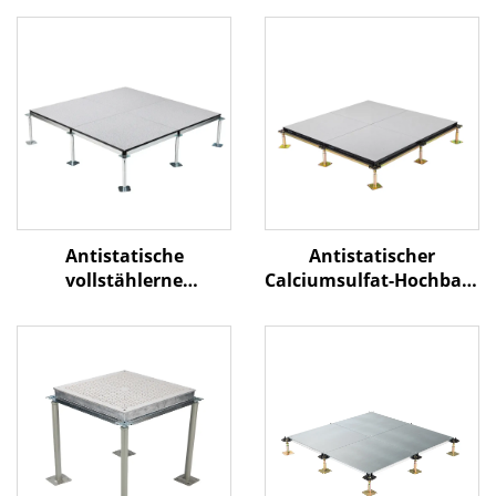
Antistatischer
Antistatische
Calciumsulfat-Hochbau-
vollstählerne
Bodenbelag – PVC-
Podestbodenplatte –
Oberfläche
Keramikoberfläche