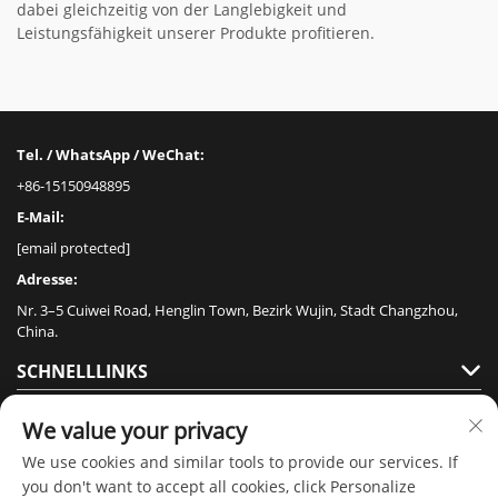
dabei gleichzeitig von der Langlebigkeit und
Leistungsfähigkeit unserer Produkte profitieren.
Tel. / WhatsApp / WeChat:
+86-15150948895
E-Mail:
[email protected]
Adresse:
Nr. 3–5 Cuiwei Road, Henglin Town, Bezirk Wujin, Stadt Changzhou,
China.
SCHNELLLINKS
PRODUKTE
We value your privacy
We use cookies and similar tools to provide our services. If
you don't want to accept all cookies, click Personalize